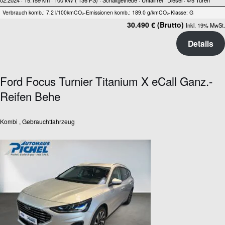
02.2024 ·
15.159 km
· 100 kW ( 136 PS)
· Schaltgetriebe
· Unfallfrei
· Diesel
· 4/5 Türen
Verbrauch komb.: 7.2 l/100km
CO₂-Emissionen komb.: 189.0 g/km
CO₂-Klasse: G
30.490 € (Brutto)
Inkl. 19% MwSt.
Details
Ford Focus Turnier Titanium X eCall Ganz.-
Reifen Behe
Kombi , Gebrauchtfahrzeug