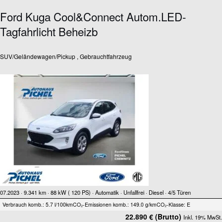
Ford Kuga Cool&Connect Autom.LED-
Tagfahrlicht Beheizb
SUV/Geländewagen/Pickup , Gebrauchtfahrzeug
07.2023 ·
9.341 km
· 88 kW ( 120 PS)
· Automatik
· Unfallfrei
· Diesel
· 4/5 Türen
Verbrauch komb.: 5.7 l/100km
CO₂-Emissionen komb.: 149.0 g/km
CO₂-Klasse: E
22.890 € (Brutto)
Inkl. 19% MwSt.