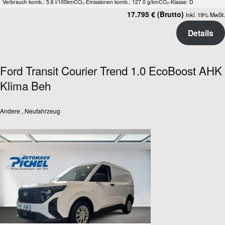
Verbrauch komb.: 5.6 l/100km
CO₂-Emissionen komb.: 127.0 g/km
CO₂-Klasse: D
17.795 € (Brutto)
Inkl. 19% MwSt.
Details
Ford Transit Courier Trend 1.0 EcoBoost AHK
Klima Beh
Andere , Neufahrzeug