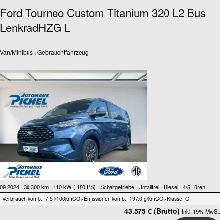
Ford Tourneo Custom Titanium 320 L2 Bus
LenkradHZG L
Van/Minibus , Gebrauchtfahrzeug
09.2024 ·
30.300 km
· 110 kW ( 150 PS)
· Schaltgetriebe
· Unfallfrei
· Diesel
· 4/5 Türen
Verbrauch komb.: 7.5 l/100km
CO₂-Emissionen komb.: 197.0 g/km
CO₂-Klasse: G
43.575 € (Brutto)
Inkl. 19% MwSt.