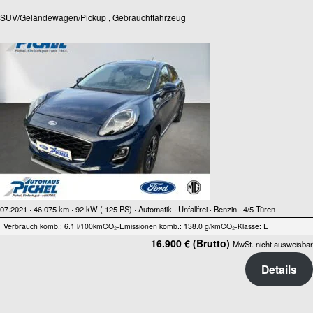
SUV/Geländewagen/Pickup , Gebrauchtfahrzeug
07.2021 ·
46.075 km
· 92 kW ( 125 PS)
· Automatik
· Unfallfrei
· Benzin
· 4/5 Türen
Verbrauch komb.: 6.1 l/100km
CO₂-Emissionen komb.: 138.0 g/km
CO₂-Klasse: E
16.900 € (Brutto)
MwSt. nicht ausweisbar
Details