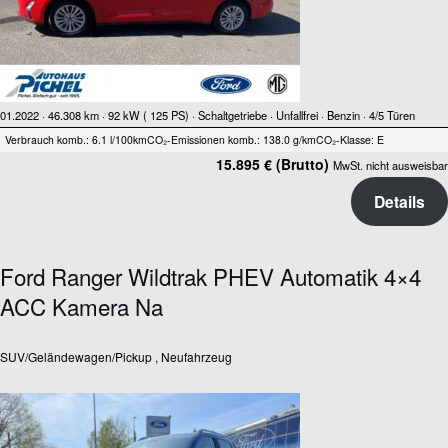
01.2022 ·
46.308 km
· 92 kW ( 125 PS)
· Schaltgetriebe
· Unfallfrei
· Benzin
· 4/5 Türen
Verbrauch komb.: 6.1 l/100km
CO₂-Emissionen komb.: 138.0 g/km
CO₂-Klasse: E
15.895 € (Brutto)
MwSt. nicht ausweisbar
Details
Ford Ranger Wildtrak PHEV Automatik 4×4
ACC Kamera Na
SUV/Geländewagen/Pickup , Neufahrzeug