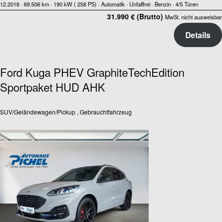
12.2018 ·
69.506 km
· 190 kW ( 258 PS)
· Automatik
· Unfallfrei
· Benzin
· 4/5 Türen
31.990 € (Brutto)
MwSt. nicht ausweisbar
Details
Ford Kuga PHEV GraphiteTechEdition
Sportpaket HUD AHK
SUV/Geländewagen/Pickup , Gebrauchtfahrzeug