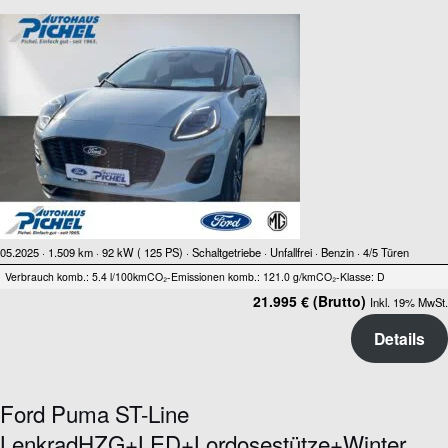
05.2025 ·
1.509 km
· 92 kW ( 125 PS)
· Schaltgetriebe
· Unfallfrei
· Benzin
· 4/5 Türen
Verbrauch komb.: 5.4 l/100km
CO₂-Emissionen komb.: 121.0 g/km
CO₂-Klasse: D
21.995 € (Brutto)
Inkl. 19% MwSt.
Details
Ford Puma ST-Line
LenkradHZG+LED+Lordosestütze+Winter