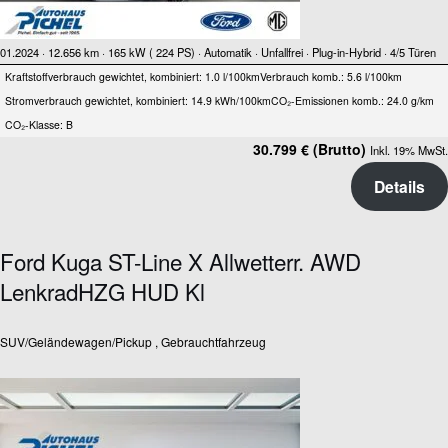
01.2024 ·
12.656 km
· 165 kW ( 224 PS)
· Automatik
· Unfallfrei
· Plug-in-Hybrid
· 4/5 Türen
Kraftstoffverbrauch gewichtet, kombiniert: 1.0 l/100km
Verbrauch komb.: 5.6 l/100km
Stromverbrauch gewichtet, kombiniert: 14.9 kWh/100km
CO₂-Emissionen komb.: 24.0 g/km
CO₂-Klasse: B
30.799 € (Brutto)
Inkl. 19% MwSt.
Details
Ford Kuga ST-Line X Allwetterr. AWD
LenkradHZG HUD Kl
SUV/Geländewagen/Pickup , Gebrauchtfahrzeug