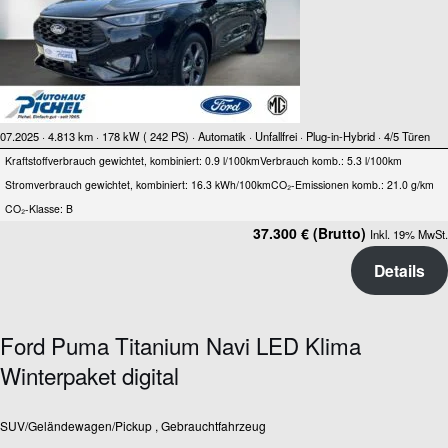
07.2025 ·
4.813 km
· 178 kW ( 242 PS)
· Automatik
· Unfallfrei
· Plug-in-Hybrid
· 4/5 Türen
Kraftstoffverbrauch gewichtet, kombiniert: 0.9 l/100km
Verbrauch komb.: 5.3 l/100km
Stromverbrauch gewichtet, kombiniert: 16.3 kWh/100km
CO₂-Emissionen komb.: 21.0 g/km
CO₂-Klasse: B
37.300 € (Brutto)
Inkl. 19% MwSt.
Details
Ford Puma Titanium Navi LED Klima
Winterpaket digital
SUV/Geländewagen/Pickup , Gebrauchtfahrzeug