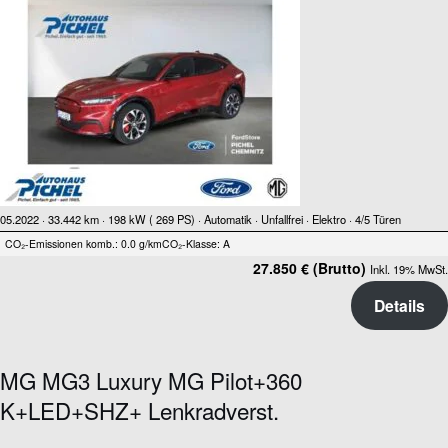
05.2022 ·
33.442 km
· 198 kW ( 269 PS)
· Automatik
· Unfallfrei
· Elektro
· 4/5 Türen
CO₂-Emissionen komb.: 0.0 g/km
CO₂-Klasse: A
27.850 € (Brutto)
Inkl. 19% MwSt.
Details
MG MG3 Luxury MG Pilot+360
K+LED+SHZ+ Lenkradverst.