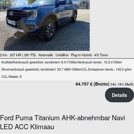
2 km
· 207 kW ( 281 PS)
· Automatik
· Unfallfrei
· Plug-in-Hybrid
· 4/5 Türen
Kraftstoffverbrauch gewichtet, kombiniert: 6.4 l/100km
Verbrauch komb.: 10.2 l/100km
Stromverbrauch gewichtet, kombiniert: 33.7 kWh/100km
CO₂-Emissionen komb.: 145.0 g/km
CO₂-Klasse: E
64.757 € (Brutto)
Inkl. 19% MwSt.
Details
Ford Puma Titanium AHK-abnehmbar Navi
LED ACC Klimaau