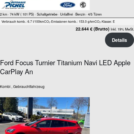
2 km
· 74 kW ( 101 PS)
· Schaltgetriebe
· Unfallfrei
· Benzin
· 4/5 Türen
Verbrauch komb.: 6.7 l/100km
CO₂-Emissionen komb.: 153.0 g/km
CO₂-Klasse: E
22.644 € (Brutto)
Inkl. 19% MwSt.
Details
Ford Focus Turnier Titanium Navi LED Apple
CarPlay An
Kombi , Gebrauchtfahrzeug