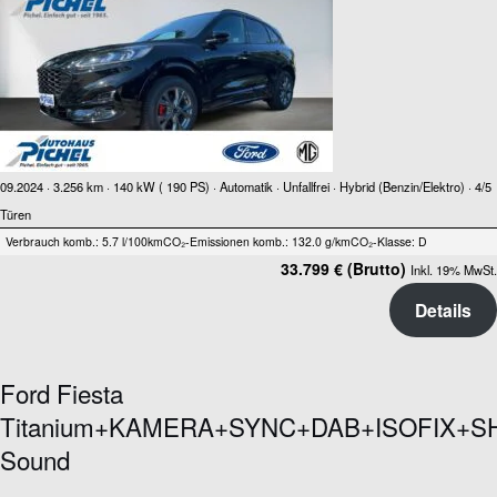
09.2024 ·
3.256 km
· 140 kW ( 190 PS)
· Automatik
· Unfallfrei
· Hybrid (Benzin/Elektro)
· 4/5
Türen
Verbrauch komb.: 5.7 l/100km
CO₂-Emissionen komb.: 132.0 g/km
CO₂-Klasse: D
33.799 € (Brutto)
Inkl. 19% MwSt.
Details
Ford Fiesta
Titanium+KAMERA+SYNC+DAB+ISOFIX+S
Sound