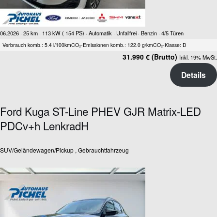
06.2026 ·
25 km
· 113 kW ( 154 PS)
· Automatik
· Unfallfrei
· Benzin
· 4/5 Türen
Verbrauch komb.: 5.4 l/100km
CO₂-Emissionen komb.: 122.0 g/km
CO₂-Klasse: D
31.990 € (Brutto)
Inkl. 19% MwSt.
Details
Ford Kuga ST-Line PHEV GJR Matrix-LED
PDCv+h LenkradH
SUV/Geländewagen/Pickup , Gebrauchtfahrzeug