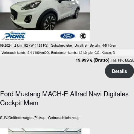
09.2024 ·
2 km
· 92 kW ( 125 PS)
· Schaltgetriebe
· Unfallfrei
· Benzin
· 4/5 Türen
Verbrauch komb.: 5.4 l/100km
CO₂-Emissionen komb.: 121.0 g/km
CO₂-Klasse: D
19.999 € (Brutto)
Inkl. 19% MwSt.
Details
Ford Mustang MACH-E Allrad Navi Digitales
Cockpit Mem
SUV/Geländewagen/Pickup , Gebrauchtfahrzeug