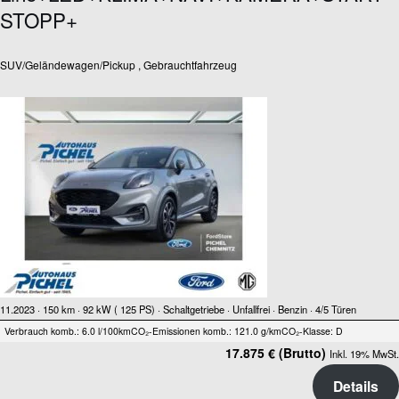
STOPP+
SUV/Geländewagen/Pickup , Gebrauchtfahrzeug
11.2023 ·
150 km
· 92 kW ( 125 PS)
· Schaltgetriebe
· Unfallfrei
· Benzin
· 4/5 Türen
Verbrauch komb.: 6.0 l/100km
CO₂-Emissionen komb.: 121.0 g/km
CO₂-Klasse: D
17.875 € (Brutto)
Inkl. 19% MwSt.
Details