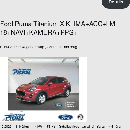
Details
Ford Puma Titanium X KLIMA+ACC+LM
18+NAVI+KAMERA+PPS+
SUV/Geländewagen/Pickup , Gebrauchtfahrzeug
12.2022 ·
16.442 km
· 114 kW ( 155 PS)
· Schaltgetriebe
· Unfallfrei
· Benzin
· 4/5 Türen