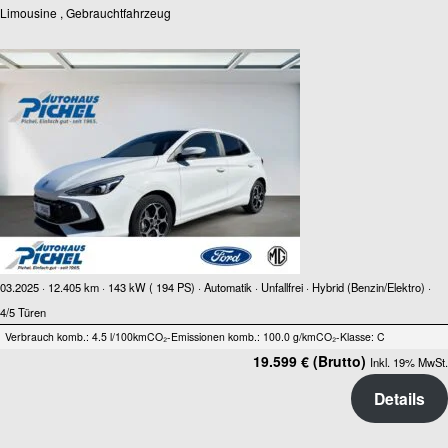
Limousine , Gebrauchtfahrzeug
03.2025 ·
12.405 km
· 143 kW ( 194 PS)
· Automatik
· Unfallfrei
· Hybrid (Benzin/Elektro)
·
4/5 Türen
Verbrauch komb.: 4.5 l/100km
CO₂-Emissionen komb.: 100.0 g/km
CO₂-Klasse: C
19.599 € (Brutto)
Inkl. 19% MwSt.
Details