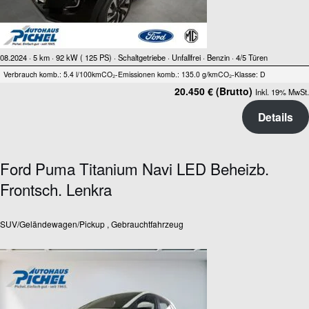
08.2024 ·
5 km
· 92 kW ( 125 PS)
· Schaltgetriebe
· Unfallfrei
· Benzin
· 4/5 Türen
Verbrauch komb.: 5.4 l/100km
CO₂-Emissionen komb.: 135.0 g/km
CO₂-Klasse: D
20.450 € (Brutto)
Inkl. 19% MwSt.
Details
Ford Puma Titanium Navi LED Beheizb.
Frontsch. Lenkra
SUV/Geländewagen/Pickup , Gebrauchtfahrzeug