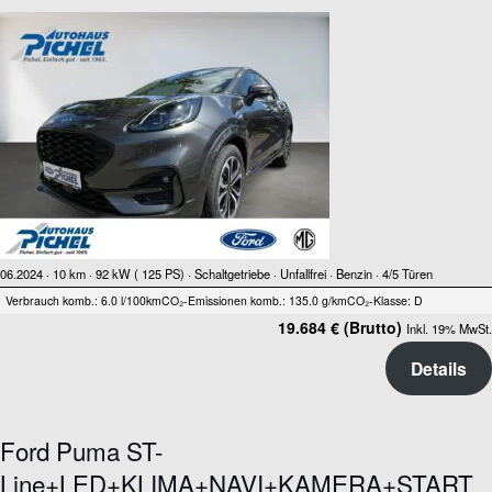
06.2024 ·
10 km
· 92 kW ( 125 PS)
· Schaltgetriebe
· Unfallfrei
· Benzin
· 4/5 Türen
Verbrauch komb.: 6.0 l/100km
CO₂-Emissionen komb.: 135.0 g/km
CO₂-Klasse: D
19.684 € (Brutto)
Inkl. 19% MwSt.
Details
Ford Puma ST-
Line+LED+KLIMA+NAVI+KAMERA+START