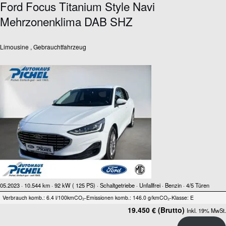
Ford Focus Titanium Style Navi
Mehrzonenklima DAB SHZ
Limousine , Gebrauchtfahrzeug
05.2023 ·
10.544 km
· 92 kW ( 125 PS)
· Schaltgetriebe
· Unfallfrei
· Benzin
· 4/5 Türen
Verbrauch komb.: 6.4 l/100km
CO₂-Emissionen komb.: 146.0 g/km
CO₂-Klasse: E
19.450 € (Brutto)
Inkl. 19% MwSt.