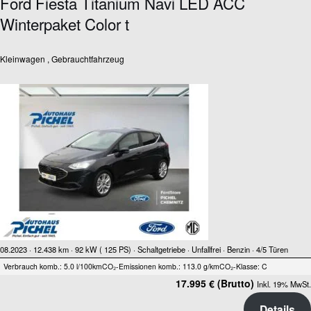
Ford Fiesta Titanium Navi LED ACC
Winterpaket Color t
Kleinwagen , Gebrauchtfahrzeug
08.2023 ·
12.438 km
· 92 kW ( 125 PS)
· Schaltgetriebe
· Unfallfrei
· Benzin
· 4/5 Türen
Verbrauch komb.: 5.0 l/100km
CO₂-Emissionen komb.: 113.0 g/km
CO₂-Klasse: C
17.995 € (Brutto)
Inkl. 19% MwSt.
Details