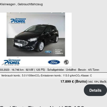
Kleinwagen , Gebrauchtfahrzeug
03.2023 ·
16.746 km
· 92 kW ( 125 PS)
· Schaltgetriebe
· Unfallfrei
· Benzin
· 4/5 Türen
Verbrauch komb.: 5.0 l/100km
CO₂-Emissionen komb.: 113.0 g/km
CO₂-Klasse: C
17.899 € (Brutto)
Inkl. 19% MwSt.
Details