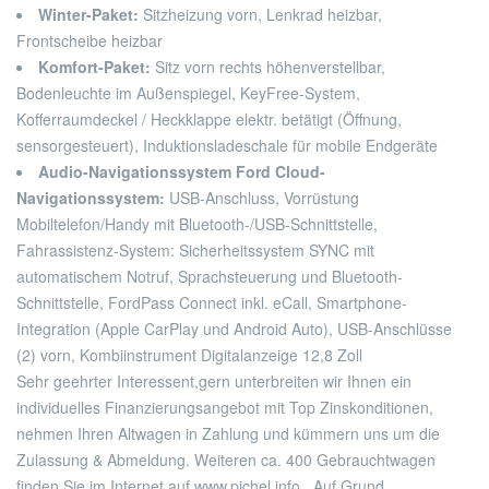
Winter-Paket:
Sitzheizung vorn, Lenkrad heizbar,
Frontscheibe heizbar
Komfort-Paket:
Sitz vorn rechts höhenverstellbar,
Bodenleuchte im Außenspiegel, KeyFree-System,
Kofferraumdeckel / Heckklappe elektr. betätigt (Öffnung,
sensorgesteuert), Induktionsladeschale für mobile Endgeräte
Audio-Navigationssystem Ford Cloud-
Navigationssystem:
USB-Anschluss, Vorrüstung
Mobiltelefon/Handy mit Bluetooth-/USB-Schnittstelle,
Fahrassistenz-System: Sicherheitssystem SYNC mit
automatischem Notruf, Sprachsteuerung und Bluetooth-
Schnittstelle, FordPass Connect inkl. eCall, Smartphone-
Integration (Apple CarPlay und Android Auto), USB-Anschlüsse
(2) vorn, Kombiinstrument Digitalanzeige 12,8 Zoll
Sehr geehrter Interessent,
gern unterbreiten wir Ihnen ein
individuelles Finanzierungsangebot mit Top Zinskonditionen,
nehmen Ihren Altwagen in Zahlung und kümmern uns um die
Zulassung & Abmeldung. Weiteren ca. 400 Gebrauchtwagen
finden Sie im Internet auf www.pichel.info . Auf Grund