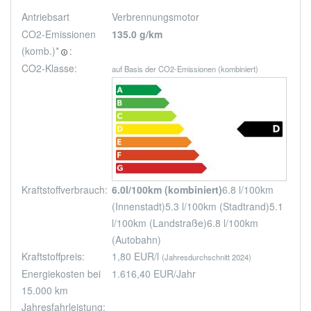
Antriebsart
Verbrennungsmotor
CO2-Emissionen
135.0 g/km
(komb.)*
:
🛈
CO2-Klasse:
auf Basis der CO2-Emissionen (kombiniert)
Kraftstoffverbrauch:
6.0l/100km (kombiniert)
6.8 l/100km
(Innenstadt)
5.3 l/100km (Stadtrand)
5.1
l/100km (Landstraße)
6.8 l/100km
(Autobahn)
Kraftstoffpreis:
1,80 EUR/l
(Jahresdurchschnitt 2024)
Energiekosten bei
1.616,40 EUR/Jahr
15.000 km
Jahresfahrleistung: