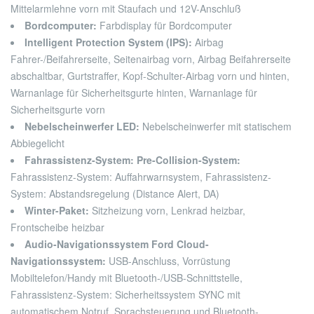
Mittelarmlehne vorn mit Staufach und 12V-Anschluß
Bordcomputer:
Farbdisplay für Bordcomputer
Intelligent Protection System (IPS):
Airbag
Fahrer-/Beifahrerseite, Seitenairbag vorn, Airbag Beifahrerseite
abschaltbar, Gurtstraffer, Kopf-Schulter-Airbag vorn und hinten,
Warnanlage für Sicherheitsgurte hinten, Warnanlage für
Sicherheitsgurte vorn
Nebelscheinwerfer LED:
Nebelscheinwerfer mit statischem
Abbiegelicht
Fahrassistenz-System: Pre-Collision-System:
Fahrassistenz-System: Auffahrwarnsystem, Fahrassistenz-
System: Abstandsregelung (Distance Alert, DA)
Winter-Paket:
Sitzheizung vorn, Lenkrad heizbar,
Frontscheibe heizbar
Audio-Navigationssystem Ford Cloud-
Navigationssystem:
USB-Anschluss, Vorrüstung
Mobiltelefon/Handy mit Bluetooth-/USB-Schnittstelle,
Fahrassistenz-System: Sicherheitssystem SYNC mit
automatischem Notruf, Sprachsteuerung und Bluetooth-