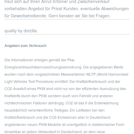
freut sich auf Ihren Anruf.
Irrtümer und Zwischenverkauf
vorbehalten.
Angebot für Privat Kunden, eventuelle Abweichungen
für Gewerbetreibende. Gern beraten wir Sie bei Fragen.
quality by dotzilla
Angaben zum Verbrauch
Die Informationen erfolgen gemäß der Pkw-
Energieverbrauchskennzeichnungsverordnung. Die angegebenen Werte
wurden nach dem vorgeschrieben Messverfahren WLTP (World Harmonised
Light Vehicles Test Procedure) ermittelt. Der Kraftstoffverbrauch und der
CO2-Ausstoß eines PKW sind nicht nur von der effizienten Ausnutzung des
Kraftstoffs durch den PKW, sondern auch vom Fahrstil und anderen
nichttechnischen Faktoren abhängig. CO2 ist das fr die Erderwärmung
hauptsächlich verantwortliche Treibgas. Ein Leitfaden ber den
Kraftstoffverbrauch und die CO2-Emissionen aller in Deutschland
angebotenen neuen PKW-Modelle ist unentgeltlich in elektronischer Form
einsehbar an jedem Verkaufsort in Deutschland, an dem neue