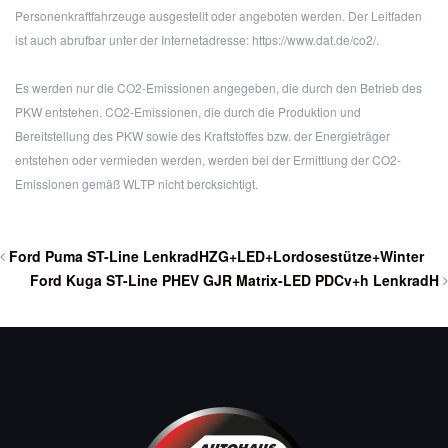
Personenkraftfahrzeuge ausgestellt oder angeboten werden. Der Leitfaden
ist auch abrufbar unter der Internetadresse: https://www.dat.de/co2/.
Es werden nur die CO2-Emissionen angegeben, die durch den Betrieb des
PKW entstehen. CO2-Emissionen, die durch die Produktion und
Bereitstellung des PKW sowie des Kraftstoffes bzw. der Energieträger
entstehen oder vermieden werden, werden bei der Ermittlung der CO2-
Emissionen gemäß WLTP nicht bercksichtigt.
Ford Puma ST-Line LenkradHZG+LED+Lordosestütze+Winter
Ford Kuga ST-Line PHEV GJR Matrix-LED PDCv+h LenkradH