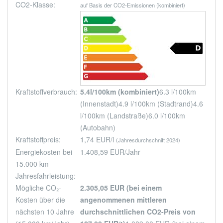
CO2-Klasse:
auf Basis der CO2-Emissionen (kombiniert)
Kraftstoffverbrauch:
5.4l/100km (kombiniert)
6.3 l/100km
(Innenstadt)
4.9 l/100km (Stadtrand)
4.6
l/100km (Landstraße)
6.0 l/100km
(Autobahn)
Kraftstoffpreis:
1,74 EUR/l
(Jahresdurchschnitt 2024)
Energiekosten bei
1.408,59 EUR/Jahr
15.000 km
Jahresfahrleistung:
Mögliche CO₂-
2.305,05 EUR (bei einem
Kosten über die
angenommenen mittleren
nächsten 10 Jahre
durchschnittlichen CO2-Preis von