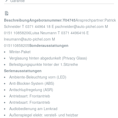
Garantie
Beschreibung
Angebotsnummer:Y04745
Ansprechpartner:
Patrick
Schneider T 0371 44964 18 E pschneider@auto-pichel.com M
0151 10858206
Luisa Neumann T 0371 4496416 E
lneumann@auto-pichel.com M
015110858205
Sonderausstattungen
Winter-Paket
Verglasung hinten abgedunkelt (Privacy Glass)
Befestigungspunkte hinter der 1.Sitzreihe
Serienausstattungen
Ambiente-Beleuchtung vorn (LED)
Anti-Blockier-System (ABS)
Antischlupfregelung (ASR)
Antriebsart: Frontantrieb
Antriebsart: Frontantrieb
Audiobedienung am Lenkrad
Außenspiegel elektr. verstell- und heizbar