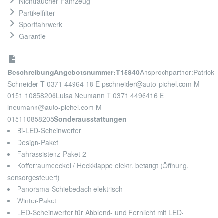
Nichtraucher-Fahrzeug
Partikelfilter
Sportfahrwerk
Garantie
Beschreibung
Angebotsnummer:T15840
Ansprechpartner:
Patrick
Schneider T 0371 44964 18 E pschneider@auto-pichel.com M
0151 10858206
Luisa Neumann T 0371 4496416 E
lneumann@auto-pichel.com M
015110858205
Sonderausstattungen
Bi-LED-Scheinwerfer
Design-Paket
Fahrassistenz-Paket 2
Kofferraumdeckel / Heckklappe elektr. betätigt (Öffnung,
sensorgesteuert)
Panorama-Schiebedach elektrisch
Winter-Paket
LED-Scheinwerfer für Abblend- und Fernlicht mit LED-