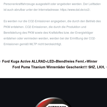
Personenkraftfahrzeuge ausgestellt oder angeboten werden. Der Leitfaden
ist auch abrufbar unter der Internetadresse: https://www.dat.de/co2/.
Es werden nur die CO2-Emissionen angegeben, die durch den Betrieb des
PKW entstehen. CO2-Emissionen, die durch die Produktion und
Bereitstellung des PKW sowie des Kraftstoffes bzw. der Energieträger
entstehen oder vermieden werden, werden bei der Ermittlung der CO2-
Emissionen gemäß WLTP nicht bercksichtigt.
Ford Kuga Active ALLRAD+LED+Blendfreies Fernl.+Winter
Ford Puma Titanium Winterräder Geschenkt!!! SHZ, LKH,