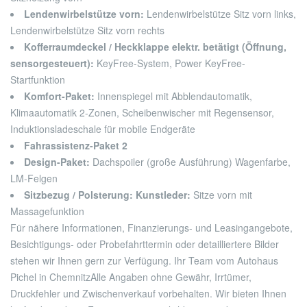
Lendenwirbelstütze vorn:
Lendenwirbelstütze Sitz vorn links,
Lendenwirbelstütze Sitz vorn rechts
Kofferraumdeckel / Heckklappe elektr. betätigt (Öffnung,
sensorgesteuert):
KeyFree-System, Power KeyFree-
Startfunktion
Komfort-Paket:
Innenspiegel mit Abblendautomatik,
Klimaautomatik 2-Zonen, Scheibenwischer mit Regensensor,
Induktionsladeschale für mobile Endgeräte
Fahrassistenz-Paket 2
Design-Paket:
Dachspoiler (große Ausführung) Wagenfarbe,
LM-Felgen
Sitzbezug / Polsterung: Kunstleder:
Sitze vorn mit
Massagefunktion
Für nähere Informationen, Finanzierungs- und Leasingangebote,
Besichtigungs- oder Probefahrttermin oder detailliertere Bilder
stehen wir Ihnen gern zur Verfügung. Ihr Team vom Autohaus
Pichel in Chemnitz
Alle Angaben ohne Gewähr, Irrtümer,
Druckfehler und Zwischenverkauf vorbehalten. Wir bieten Ihnen