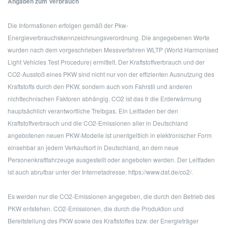
Angaben zum Verbrauch
Die Informationen erfolgen gemäß der Pkw-
Energieverbrauchskennzeichnungsverordnung. Die angegebenen Werte
wurden nach dem vorgeschrieben Messverfahren WLTP (World Harmonised
Light Vehicles Test Procedure) ermittelt. Der Kraftstoffverbrauch und der
CO2-Ausstoß eines PKW sind nicht nur von der effizienten Ausnutzung des
Kraftstoffs durch den PKW, sondern auch vom Fahrstil und anderen
nichttechnischen Faktoren abhängig. CO2 ist das fr die Erderwärmung
hauptsächlich verantwortliche Treibgas. Ein Leitfaden ber den
Kraftstoffverbrauch und die CO2-Emissionen aller in Deutschland
angebotenen neuen PKW-Modelle ist unentgeltlich in elektronischer Form
einsehbar an jedem Verkaufsort in Deutschland, an dem neue
Personenkraftfahrzeuge ausgestellt oder angeboten werden. Der Leitfaden
ist auch abrufbar unter der Internetadresse: https://www.dat.de/co2/.
Es werden nur die CO2-Emissionen angegeben, die durch den Betrieb des
PKW entstehen. CO2-Emissionen, die durch die Produktion und
Bereitstellung des PKW sowie des Kraftstoffes bzw. der Energieträger