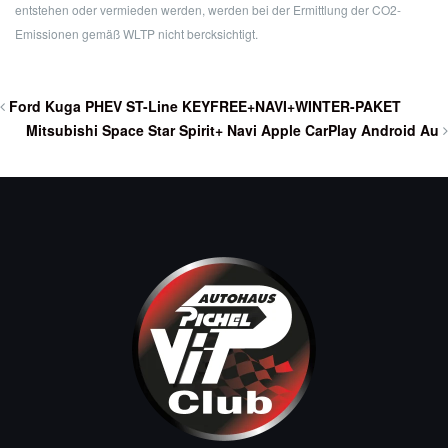
entstehen oder vermieden werden, werden bei der Ermittlung der CO2-
Emissionen gemäß WLTP nicht bercksichtigt.
Ford Kuga PHEV ST-Line KEYFREE+NAVI+WINTER-PAKET
Mitsubishi Space Star Spirit+ Navi Apple CarPlay Android Au