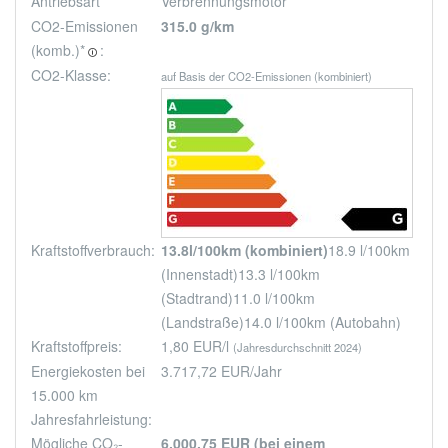
Antriebsart
Verbrennungsmotor
CO2-Emissionen
315.0 g/km
(komb.)*
:
🛈
CO2-Klasse:
auf Basis der CO2-Emissionen (kombiniert)
Kraftstoffverbrauch:
13.8l/100km (kombiniert)
18.9 l/100km
(Innenstadt)
13.3 l/100km
(Stadtrand)
11.0 l/100km
(Landstraße)
14.0 l/100km (Autobahn)
Kraftstoffpreis:
1,80 EUR/l
(Jahresdurchschnitt 2024)
Energiekosten bei
3.717,72 EUR/Jahr
15.000 km
Jahresfahrleistung:
Mögliche CO₂-
6.000,75 EUR (bei einem