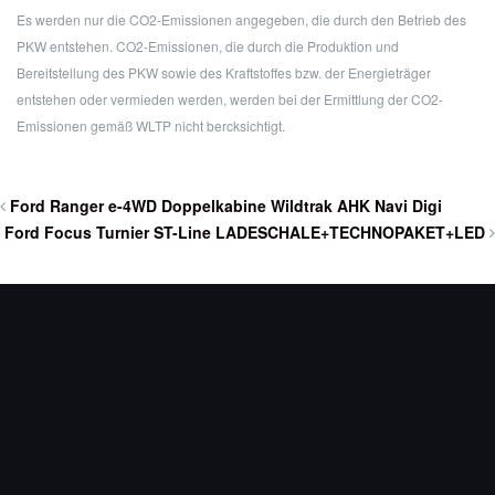
Es werden nur die CO2-Emissionen angegeben, die durch den Betrieb des
PKW entstehen. CO2-Emissionen, die durch die Produktion und
Bereitstellung des PKW sowie des Kraftstoffes bzw. der Energieträger
entstehen oder vermieden werden, werden bei der Ermittlung der CO2-
Emissionen gemäß WLTP nicht bercksichtigt.
Ford Ranger e-4WD Doppelkabine Wildtrak AHK Navi Digi
Ford Focus Turnier ST-Line LADESCHALE+TECHNOPAKET+LED