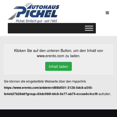
Zum
Inhalt
springen
Klicken Sie auf den unteren Button, um den Inhalt von
www.erento.com zu laden.
Inhalt laden
Sie können die eingebettete Webseite über den Hyperlink
https://www.erento.com/anbieter/d98bf501-3128-5dc8-a345-
fe4eb27b28dd?group=83dc098f-bfc8-5e77-ab75-eccae6c4ccf9
aufrufen.